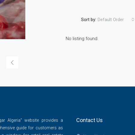
Sort by:
Default Order
No listing found.
Contact Us
qar Algeria" website provides a
hensive guide for customers as