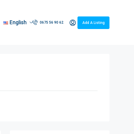
English
0675 56 90 62
Add A Listing