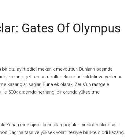
lar: Gates Of Olympus
 bir dizi ayırt edici mekanik mevcuttur. Bunların başında
nde, kazanç getiren semboller ekrandan kaldırılır ve yerlerine
leme kazançlar sağlar. Buna ek olarak, Zeus’un rastgele
 ile 500x arasında herhangi bir oranda yükseltme
ski Yunan mitolojisini konu alan popüler bir slot makinesidir.
 Dağı’na taşır ve yüksek volatilitesiyle birlikte ciddi kazanç