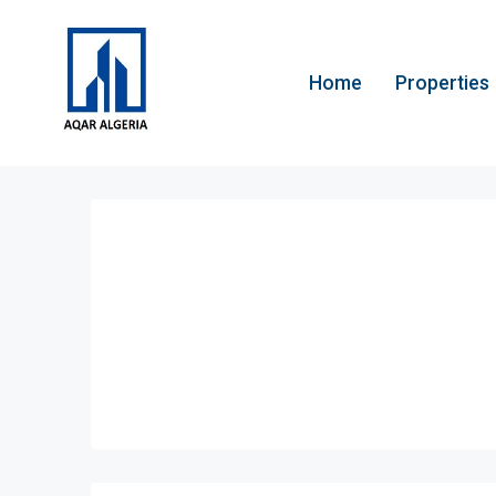
Home
Properties