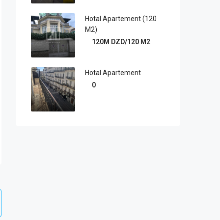
Hotal Apartement (120
M2)
120M DZD/120 M2
Hotal Apartement
0