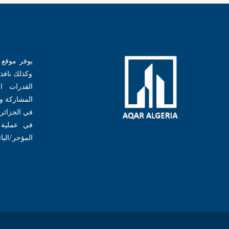
يوفر موقع عق
وكذلك نافذة
القدرات ا
المشاركة و
في الجزائر،
في عملية ا
المؤجر/البا