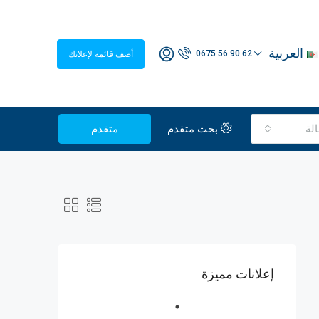
العربية
0675 56 90 62
أضف قائمة لإعلانك
لة
بحث متقدم
متقدم
إعلانات مميزة