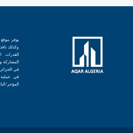
يوفر موقع عق
وكذلك نافذة
القدرات ا
المشاركة و
في الجزائر،
في عملية ا
المؤجر/البا